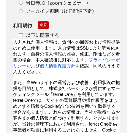
当日参加（zoomウェビナー）
アーカイブ視聴（後日配信予定）
利用規約
以下に同意する
入力された個人情報は、質問への回答および情報提供
のために使用します。入力情報はSSLにより暗号化さ
れます。自身の個人情報の照会、修正、削除などを希
望の場合、本人確認後に対応します。
プライバシーポ
リシー
および
個人情報保護方針
を確認・同意のうえで
入力ください。
また、当Webサイトの運営および改善、利用状況の把
握を目的として、株式会社ベーシックが提供するマー
ケティングツール「ferret One」を利用しています。
ferret Oneでは、サイトの閲覧履歴や操作履歴をはじ
めとする情報をCookieなどの技術を用いて取得する
場合があります。これらの情報は、当社が取得するお
客さまの個人情報と紐づけて利用することがあります
が、当社の管理下において利用され、ferret One提供
事業者が独自に利用することはありません。Cookie