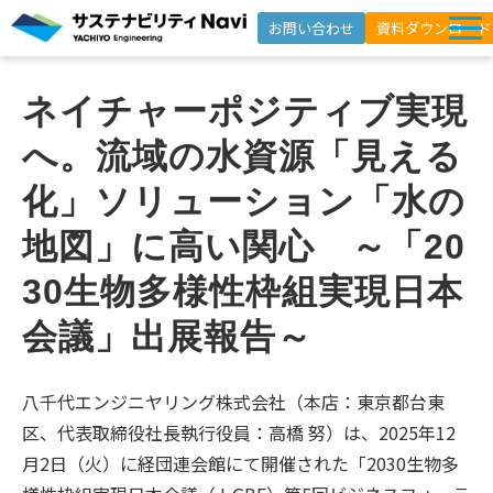
お問い合わせ
資料ダウンロード
サービス一覧
ネイチャーポジティブ実現
選ばれる理由
へ。流域の水資源「見える
支援事例
化」ソリューション「水の
セミナー
地図」に高い関心　～「20
インサイト
30生物多様性枠組実現日本
よくあるご質問
会議」出展報告～
ニュースレター登録
八千代エンジニヤリング株式会社（本店：東京都台東
区、代表取締役社長執行役員：高橋 努）は、2025年12
月2日（火）に経団連会館にて開催された「2030生物多