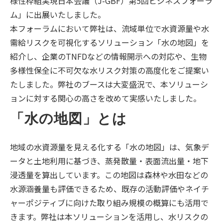
様性枠組実現日本会議（J-GBF）第5回ビジネスフォーラ
ム」に出展いたしました。
本フォーラムにおいて弊社は、流域単位で水資源量や水
需給リスクを可視化するソリューション「水の地図」を
紹介し、企業のTNFDなどの情報開示への対応や、生物
多様性保全に不可欠な水リスク対策の高度化をご提案い
たしました。弊社のブースは大変盛況で、本ソリューシ
ョンに対する関心の高さを改めて実感いたしました。
「水の地図」とは
地域の水資源量を見える化する「水の地図」は、気象デ
ータと土地利用に基づき、蒸発散量・表面流出量・地下
浸透量を算出しています。この地図は森林や水田などの
水源涵養量も評価できるため、既存の活動評価やネイチ
ャーポジティブに向けた取り組み規模の概算にも活用で
きます。弊社は本ソリューションを活用し、水リスクの