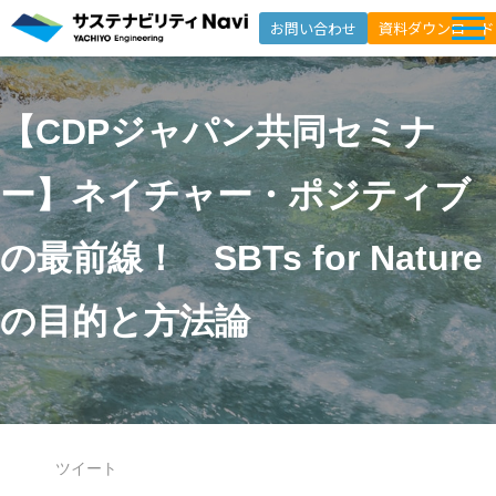
お問い合わせ
資料ダウンロード
サービス一覧
【CDPジャパン共同セミナ
選ばれる理由
支援事例
ー】ネイチャー・ポジティブ
セミナー
の最前線！　SBTs for Nature
インサイト
よくあるご質問
の目的と方法論
ニュースレター登録
ツイート