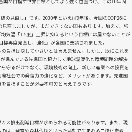
を各国が目指す世界目標としてより強く位置づけ、この10年間
標の見直し」です。2030年といえば9年後。今回のCOP26に
標の見直しましたが、まだできてない国もあります。加えて、強
均気温「1.5度」上昇に抑えるという目標には届かないことが
0年目標再度見直し、強化」が各国に要請されました。
への負担は決して小さいとは言えません。しかし、既にこれを
術が進んでいる先進国と協力して地球温暖化と環境問題の解決
から守るだけでなく、環境技術の向上、新しい産業への投資を
国際社会での発信力の強化など、メリットがあります。先進国
善を目指すことが必要不可欠と言えそうです。
果ガス排出削減目標が求められる可能性があります。また、現
るのは、発電や森林伐採といった活動で生まれる二酸化炭素