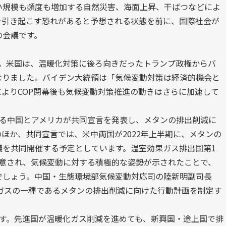
伴い規模も頻度も増加する自然災害、海面上昇、干ばつなどによ
を引き起こす恐れがあると予想される状態を前に、国際社会が
の会議です。
す。米国は、温暖化対策に後ろ向きだったトランプ政権からバ
なりました。バイデン大統領は「気候変動対策は経済的機会と
よりCOP閉幕後も気候変動対策推進の動きはさらに加速して
ある中国とアメリカが共同宣言を発表し、メタンの排出削減に
ほか、共同宣言では、米中両国が2022年上半期に、メタンの
議を共同開催する予定としています。温室効果ガス排出国第1
合意され、気候変動に対する積極的な姿勢が示されたことで、
でしょう。中国・生態環境部気候変動対応司の陸新明副司長
果ガスの一種であるメタンの排出削減に向けた行動計画を制定す
です。先進国が温暖化ガス削減を進めても、新興国・途上国で排