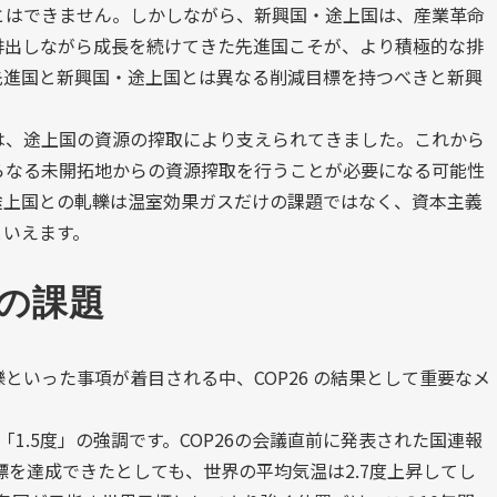
とはできません。しかしながら、新興国・途上国は、産業革命
排出しながら成長を続けてきた先進国こそが、より積極的な排
先進国と新興国・途上国とは異なる削減目標を持つべきと新興
は、途上国の資源の搾取により支えられてきました。これから
らなる未開拓地からの資源搾取を行うことが必要になる可能性
途上国との軋轢は温室効果ガスだけの課題ではなく、資本主義
といえます。
後の課題
といった事項が着目される中、COP26 の結果として重要なメ
1.5度」の強調です。COP26の会議直前に発表された国連報
標を達成できたとしても、世界の平均気温は2.7度上昇してし