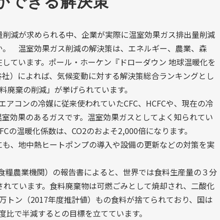
ができる解決策
出量削減が求められる中、企業が実際に温室効果ガス排出量削減
か。 温室効果ガス削減の解決策は、エネルギー、農業、森
しています。ポール・ホーケン『ドローダウン 地球温暖化を
と溪谷社）によれば、気候変動に対する解決策総合ランキングとし
食料廃棄の削減」が挙げられています。
アコンの冷媒に従来使われていたCFC、HCFCや、現在の冷
温室効果のあるガスです。温室効果ガスとしてよく知られてい
Cの温暖化係数は、CO2のおよそ2,000倍になります。
にも、地中熱ヒートポンプの導入や設備の更新などの対策を実
合食糧農業機関）の報告書によると、世界では食料生産量の３分
されています。食料廃棄物は可燃ごみとして焼却され、二酸化
万トン（2017年度推計値）もの食料が捨てられており、国は
0年度比で半減するとの目標を立てています。