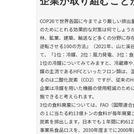
企業が取り組むこと
COP26で世界各国に今までより厳しい排
のためにとれる効果的な対策は何でしょう
林、鉱業、建築、輸送など多くの分野に存在
逆転させる100の方法』（2021年、山
て、「1位：冷媒、2位：風力発電、3位：
1位の冷媒についてみてみますと、冷蔵庫やエ
媒の主流であるHFCといったフロン類は、
るのは二酸化炭素（CO2）ですが、従来のHF
企業は冷媒を用いた機器の使用軽減のため
施できると考えられます。
3位の食料廃棄については、FAO（国際連
の１に当たる約13億トンの食料が毎年廃棄
炭素を排出します。日本でも１年間に約612
事業系食品ロスを、2030年度までに200