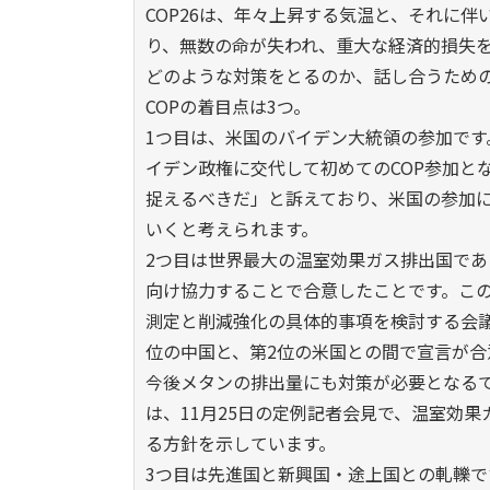
COP26は、年々上昇する気温と、それに
り、無数の命が失われ、重大な経済的損失
どのような対策をとるのか、話し合うため
COPの着目点は3つ。
1つ目は、米国のバイデン大統領の参加で
イデン政権に交代して初めてのCOP参加と
捉えるべきだ」と訴えており、米国の参加に
いくと考えられます。
2つ目は世界最大の温室効果ガス排出国で
向け協力することで合意したことです。この
測定と削減強化の具体的事項を検討する会
位の中国と、第2位の米国との間で宣言が
今後メタンの排出量にも対策が必要となる
は、11月25日の定例記者会見で、温室効
る方針を示しています。
3つ目は先進国と新興国・途上国との軋轢