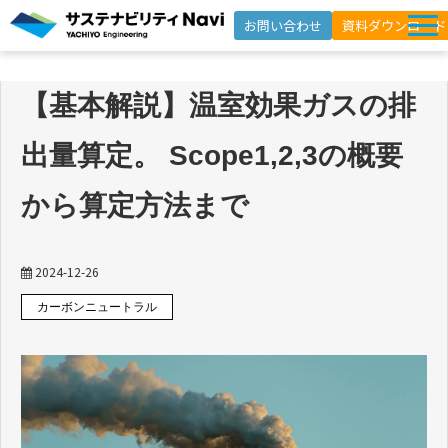
お問い合わせ
資料ダウンロード
サービス一覧
【基本解説】温室効果ガスの排
選ばれる理由
出量算定。 Scope1,2,3の概要
支援事例
セミナー
から算定方法まで
インサイト
よくあるご質問
2024-12-26
カーボンニュートラル
ニュースレター登録