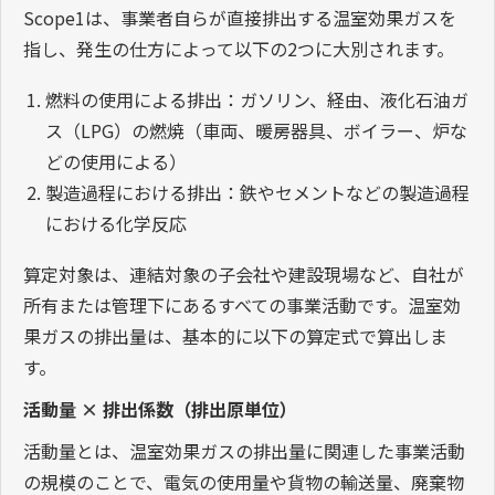
Scope1は、事業者自らが直接排出する温室効果ガスを
指し、発生の仕方によって以下の2つに大別されます。
燃料の使用による排出：ガソリン、経由、液化石油ガ
ス（LPG）の燃焼（車両、暖房器具、ボイラー、炉な
どの使用による）
製造過程における排出：鉄やセメントなどの製造過程
における化学反応
算定対象は、連結対象の子会社や建設現場など、自社が
所有または管理下にあるすべての事業活動です。温室効
果ガスの排出量は、基本的に以下の算定式で算出しま
す。
活動量 × 排出係数（排出原単位）
活動量とは、温室効果ガスの排出量に関連した事業活動
の規模のことで、電気の使用量や貨物の輸送量、廃棄物