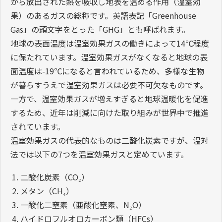
から放出された熱を吸収し地表を温める作用（温室効
果）のあるガスの総称です。英語表記「Greenhouse
Gas」の頭文字をとった「GHG」とも呼ばれます。
地球の表面温度は温室効果ガスの働きによって14℃程度
に保たれています。温室効果ガスがなくなると地球の表
面温度は-19℃になると言われているため、多様な生物
が暮らすうえで温室効果ガスは必要不可欠なものです。
一方で、温室効果ガスが増えすぎると地球温暖化を促進
するため、近年は削減に向けた取り組みが世界中で推進
されています。
温室効果ガスの代表的なものは二酸化炭素ですが、温対
法では以下の7つを温室効果ガスと定めています。
二酸化炭素（CO₂）
メタン（CH₄）
一酸化二窒素（亜酸化窒素、N₂O）
ハイドロフルオロカーボン類（HFCs）