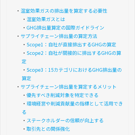
・
温室効果ガスの排出量を算定する必要性
・
温室効果ガスとは
・
GHG排出量算定の国際ガイドライン
・
サプライチェーン排出量の算定方法
・
Scope1：自社が直接排出するGHGの算定
・
Scope2：自社が間接的に排出するGHGの算
定
・
Scope3：15カテゴリにおけるGHG排出量の
算定
・
サプライチェーン排出量を算定するメリット
・
優先すべき削減対象を特定できる
・
環境経営や削減貢献量の指標として活用でき
る
・
ステークホルダーの信頼が向上する
・
取引先との関係強化