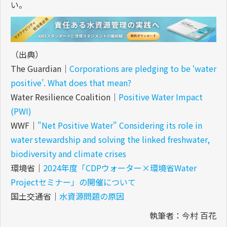
い。
（出典）
The Guardian｜
Corporations are pledging to be ‘water
positive’. What does that mean?
Water Resilience Coalition｜
Positive Water Impact
(PWI)
WWF｜
"Net Positive Water" Considering its role in
water stewardship and solving the linked freshwater,
biodiversity and climate crises
環境省｜
2024年度「CDPウォーター×環境省Water
Projectセミナー」の開催について
国土交通省｜
水資源問題の原因
執筆者：今村 百花