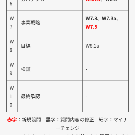
6
W
W7.3
、
W7.3a
、
事業戦略
7
W7.5
W
目標
W8.1a
8
W
検証
-
9
W
1
最終承認
-
0
赤字
：新規設問
黒字
：質問内容の修正 細字：マイナ
ーチェンジ