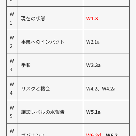
W
現在の状態
W1.3
1
W
事業へのインパクト
W2.1a
2
W
手順
W3.3a
3
W
リスクと機会
W4.2、W4.2a
4
W
施設レベルの水報告
W5.1a
5
W
ガバナンス
W6.2d
、
W6.3