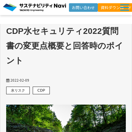
お問い合わせ
資料ダウンロード
サービス一覧
CDP水セキュリティ2022質問
選ばれる理由
書の変更点概要と回答時のポイ
支援事例
セミナー
ント
インサイト
よくあるご質問
2022-02-09
水リスク
CDP
ニュースレター登録