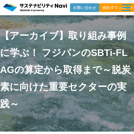
お問い合わせ
資料ダウンロード
サービス一覧
【アーカイブ】取り組み事例
選ばれる理由
支援事例
に学ぶ！ フジパンのSBTi-FL
セミナー
AGの算定から取得まで～脱炭
インサイト
よくあるご質問
素に向けた重要セクターの実
ニュースレター登録
践～