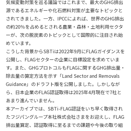
気候変動対策を巡る議論ではこれまで、最大のGHG排出
源であるエネルギーや化石燃料対策が主要なトピックと
されてきました。一方、IPCCによれば、世界のGHG排出
の約20％を占めるとされる農業・森林・土地利用セクタ
ーが、次の脱炭素のトピックとして国際的に注目され始
めています。
こうした背景からSBTiは2022年9月にFLAGガイダンスを
公開し、FLAGセクターの企業に目標設定を求めていま
す。また、GHGプロトコルもFLAGに関するGHG排出量・
除去量の算定方法を示す「Land Sector and Removals
Guidance」のドラフト版を公開しました。しかしなが
ら、日本企業のFLAG認証取得は2025年4月現在で7社と
あまり進んでいません。
本アーカイブでは、SBTi-FLAG認証をいち早く取得され
たフジパングループ本社株式会社さまをお迎えし、FLAG
排出量算定、認証取得に至るまでの課題や今後の取り組