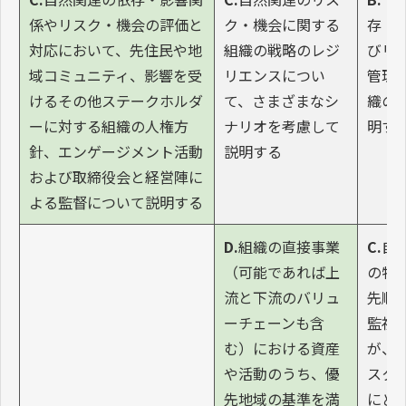
係やリスク・機会の評価と
ク・機会に関する
存・
対応において、先住民や地
組織の戦略のレジ
びリ
域コミュニティ、影響を受
リエンスについ
管理
けるその他ステークホルダ
て、さまざまなシ
織の
ーに対する組織の人権方
ナリオを考慮して
明す
針、エンゲージメント活動
説明する
および取締役会と経営陣に
よる監督について説明する
D.
組織の直接事業
C.
自
（可能であれば上
の特
流と下流のバリュ
先順
ーチェーンも含
監視
む）における資産
が、
や活動のうち、優
スク
先地域の基準を満
にど