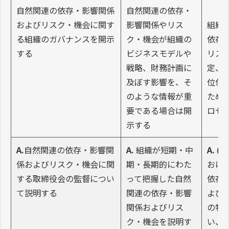
自然関連の依存・影響関係
自然関連の依存・
およびリスク・機会に関す
影響関係やリス
組織
る組織のガバナンスを開示
ク・機会が組織の
依存
する
ビジネスモデルや
リス
戦略、財務計画に
定、
及ぼす影響を、そ
位付
のような情報が重
ため
要である場合は開
ロセ
示する
A.
自然関連の依存・影響関
A.
組織が短期・中
A. (i)
係およびリスク・機会に関
期・長期的にわた
おけ
する取締役会の監督につい
って把握した自然
依存
て説明する
関連の依存・影響
よび
関係およびリス
の特
ク・機会を説明す
い、