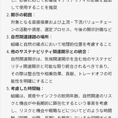
して使用することを推奨
開示の範囲
：
対象となる直接操業および上流・下流バリューチェー
ンの活動や資産、選定プロセス、今後の開示計画など
自然関連課題の場所
：
組織と自然の接点において地理的位置を考慮すること
他のサステナビリティ関連開示との統合
：
自然関連開示は、気候関連開示を含む他のサステナビ
リティ関連開示と可能な限り統合されるべきであり、
その際は整合性や相乗効果、貢献、トレードオフの可
能性を明確にすること
考慮した時間軸
：
組織は、資産やインフラの耐用年数、自然関連のリス
クと機会が中長期的に顕在化するという事実を考慮
し、リスクと機会や戦略などについてどのような時間
軸（短期、中期、長期）を想定しているか説明すべき