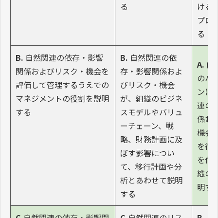
る
ける
プロ
る
B.
自然関連の依存・影響
B.
自然関連の依
A. (ii)
関係およびリスク・機会を
存・影響関係およ
のバ
評価して管理するうえでの
びリスク・機会
ンに
マネジメントの役割を説明
が、組織のビジネ
連の
する
スモデルやバリュ
係お
ーチェーン、戦
機会
略、財務計画に及
を行
ぼす影響につい
を付
て、移行計画や分
織の
析とあわせて説明
明す
する
C.
自然関連の依存・影響関
C.
自然関連のリス
B.
自