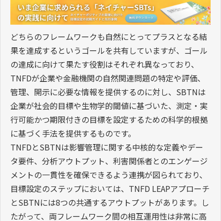
どちらのフレームワークも自然にとってプラスとなる結
果を達成するというゴールを共有していますが、ゴール
の達成に向けて果たす役割はそれぞれ異なっており、
TNFDが企業や金融機関の自然関連問題の特定や評価、
管理、開示に必要な情報を提供するのに対し、SBTNは
企業が社会的目標や生物学的閾値に基づいた、測定・実
行可能かつ期限付きの目標を設定するための科学的根拠
に基づく手法を提供するものです。
TNFDとSBTNは影響管理に関する中核的な定義やデー
タ要件、分析アウトプット、利害関係者とのエンゲージ
メントの一貫性を確保できるよう連携が図られており、
目標設定のステップにおいては、TNFD LEAPアプローチ
とSBTNには8つの共通するアウトプットがあります。し
たがって、両フレームワーク間の相互運用性は非常に高