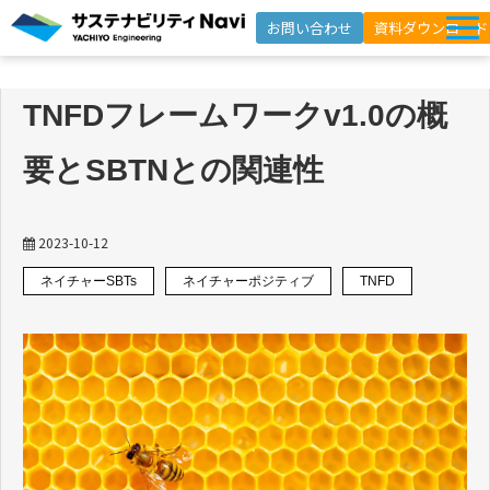
お問い合わせ
資料ダウンロード
サービス一覧
TNFDフレームワークv1.0の概
選ばれる理由
要とSBTNとの関連性
支援事例
セミナー
2023-10-12
インサイト
ネイチャーSBTs
ネイチャーポジティブ
TNFD
よくあるご質問
ニュースレター登録