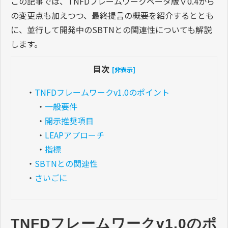
この記事では、TNFDフレームワークベータ版ｖ0.4から
の変更点も加えつつ、最終提言の概要を紹介するととも
に、並行して開発中のSBTNとの関連性についても解説
します。
目次
[非表示]
・
TNFDフレームワークv1.0のポイント
・
一般要件
・
開示推奨項目
・
LEAPアプローチ
・
指標
・
SBTNとの関連性
・
さいごに
TNFDフレームワークv1.0のポ