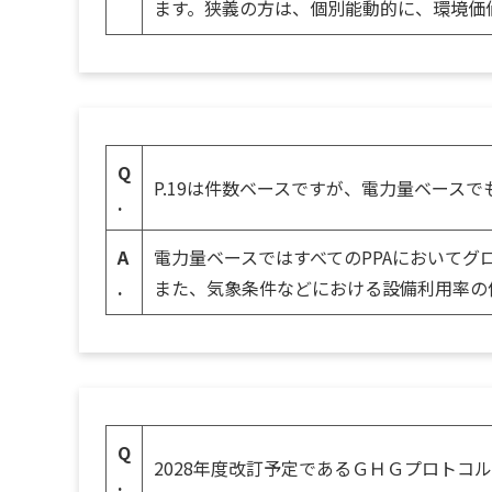
ます。狭義の方は、個別能動的に、環境価
Q
P.19は件数ベースですが、電力量ベース
.
A
電力量ベースではすべてのPPAにおいて
.
また、気象条件などにおける設備利用率の
Q
2028年度改訂予定であるＧＨＧプロト
.