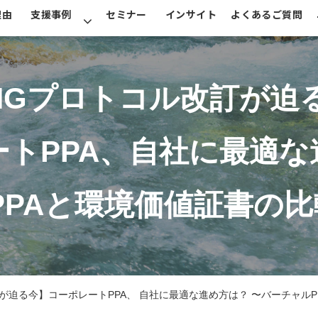
理由
支援事例
セミナー
インサイト
よくあるご質問
HGプロトコル改訂が迫
ートPPA、自社に最適な
PPAと環境価値証書の
が迫る今】コーポレートPPA、 自社に最適な進め方は？ 〜バーチャル