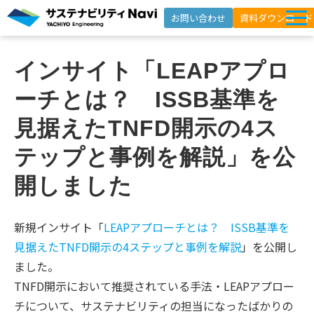
お問い合わせ
資料ダウンロード
サービス一覧
インサイト「LEAPアプロ
選ばれる理由
ーチとは？　ISSB基準を
支援事例
見据えたTNFD開示の4ス
セミナー
テップと事例を解説」を公
インサイト
開しました
よくあるご質問
ニュースレター登録
新規インサイト「
LEAPアプローチとは？ ISSB基準を
見据えたTNFD開示の4ステップと事例を解説
」を公開し
ました。
TNFD開示において推奨されている手法・LEAPアプロー
チについて、サステナビリティの担当になったばかりの