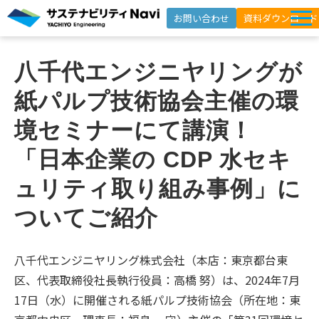
お問い合わせ
資料ダウンロード
サービス一覧
八千代エンジニヤリングが
選ばれる理由
紙パルプ技術協会主催の環
支援事例
境セミナーにて講演！　
セミナー
「日本企業の CDP 水セキ
インサイト
ュリティ取り組み事例」に
よくあるご質問
ついてご紹介
ニュースレター登録
八千代エンジニヤリング株式会社（本店：東京都台東
区、代表取締役社長執行役員：高橋 努）は、2024年7月
17日（水）に開催される紙パルプ技術協会（所在地：東