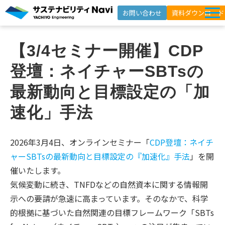
お問い合わせ
資料ダウンロード
サービス一覧
【3/4セミナー開催】CDP
選ばれる理由
登壇：ネイチャーSBTsの
支援事例
最新動向と目標設定の「加
セミナー
速化」手法
インサイト
よくあるご質問
2026年3月4日、オンラインセミナー「
CDP登壇：ネイチ
ャーSBTsの最新動向と目標設定の『加速化』手法
」を開
ニュースレター登録
催いたします。
気候変動に続き、TNFDなどの自然資本に関する情報開
示への要請が急速に高まっています。そのなかで、科学
的根拠に基づいた自然関連の目標フレームワーク「SBTs